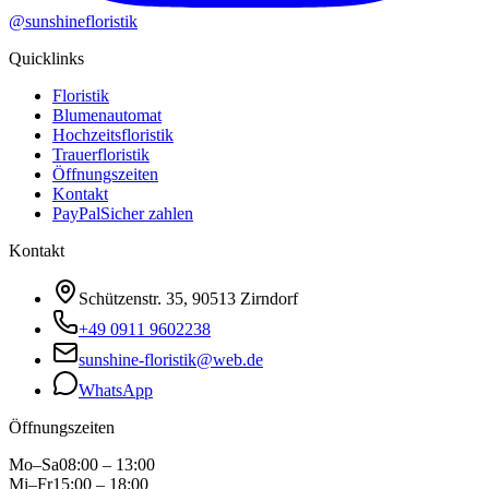
@sunshinefloristik
Quicklinks
Floristik
Blumenautomat
Hochzeitsfloristik
Trauerfloristik
Öffnungszeiten
Kontakt
PayPal
Sicher zahlen
Kontakt
Schützenstr. 35, 90513 Zirndorf
+49 0911 9602238
sunshine-floristik@web.de
WhatsApp
Öffnungszeiten
Mo–Sa
08:00 – 13:00
Mi–Fr
15:00 – 18:00